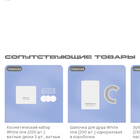
Сопутствующие товары
Новинка
Новинка
Нов
Косметический набор
Шапочка для душа White
Зуб
White line (200 шт.):
line (200 шт.) одноразовая
(10
ватные диски 3 шт., ватные
в коробочке
пас