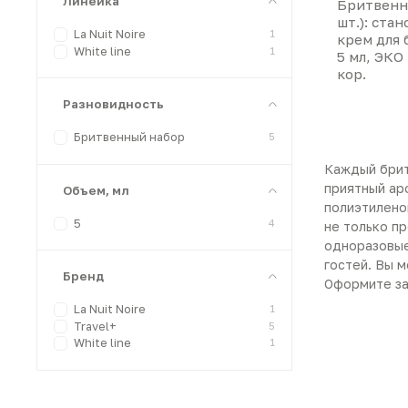
Линейка
Бритвенн
шт.): стан
La Nuit Noire
1
крем для 
White line
1
5 мл, ЭКО
кор.
Разновидность
Бритвенный набор
5
Каждый брит
приятный ар
Объем, мл
полиэтилено
5
4
не только п
одноразовые
гостей. Вы 
Бренд
Оформите зак
La Nuit Noire
1
Travel+
5
White line
1