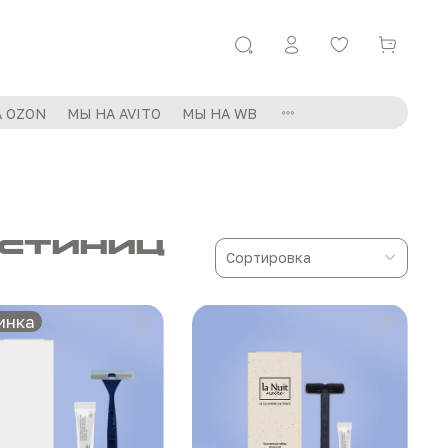
 OZON
МЫ НА AVITO
МЫ НА WB
остиниц
инка