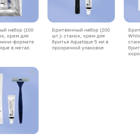
ый набор (100
Бритвенный набор (200
Брит
ок, крем для
шт.): станок, крем для
White
 мини-формате
бритья Aquatique 5 мл в
стан
ique в метал.
прозрачной упаковке
брит
коро