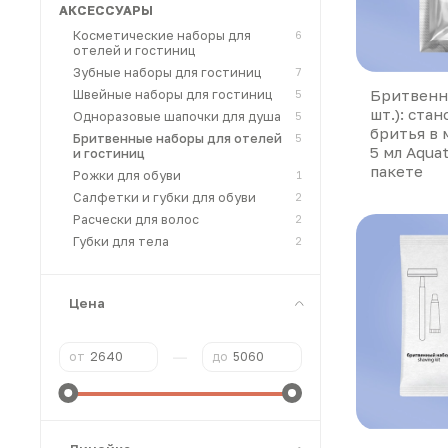
АКСЕССУАРЫ
Косметические наборы для
6
отелей и гостиниц
Зубные наборы для гостиниц
7
Бритвенн
Швейные наборы для гостиниц
5
шт.): стан
Одноразовые шапочки для душа
5
бритья в
Бритвенные наборы для отелей
5
5 мл Aquat
и гостиниц
пакете
Рожки для обуви
1
Салфетки и губки для обуви
2
Расчески для волос
2
Губки для тела
2
Цена
—
от
до