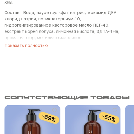
хны.
Состав:
Вода,
лауретсульфат
натрия,
кокамид
ДЕА
,
хлорид
натрия,
поликватерниум‑10,
гидрогенизированное
касторовое
масло
ПЕГ‑40,
экстракт
корня
лопуха
,
лимонная
кислота,
ЭДТА‑4Нa,
ароматизатор,
метилизотиазолинон,
метилхлоризотиазолинон.
Показать полностью
В оптовой партии 20 диспенсеров по 300 мл.
Ждем ваших заказов!
Сопутствующие товары