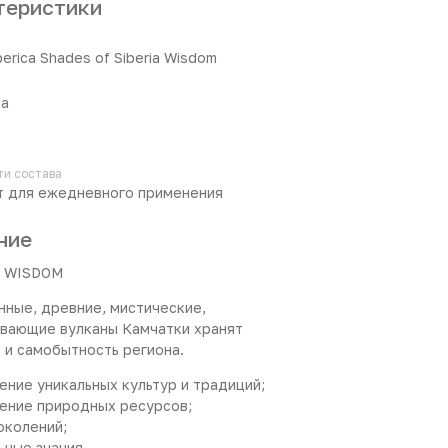
теристики
berica Shades of Siberia Wisdom
ка
ти состава
 для ежедневного применения
ние
C WISDOM
нные, древние, мистические,
вающие вулканы Камчатки хранят
 и самобытность региона.
нение уникальных культур и традиций;
нение природных ресурсов;
околений;
ьные знания.