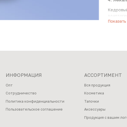
Кедровый
адаптоге
Показать
Улучшает
возрастн
Укрепляе
сильных 
силы.
ИНФОРМАЦИЯ
АССОРТИМЕНТ
Опт
Вся продукция
Сотрудничество
Косметика
Политика конфиденциальности
Тапочки
Пользовательское соглашение
Аксессуары
Продукция с вашим ло