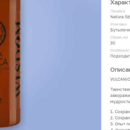
Харак
Линейка
Natura Si
Упаковка
Бутылоч
Объем, мл
30
Особеннос
Подходит
Описа
VULCANI
Таинстве
заворажи
мудрость
1. Сохра
2. Сохра
3. Опыт п
4. Уникал