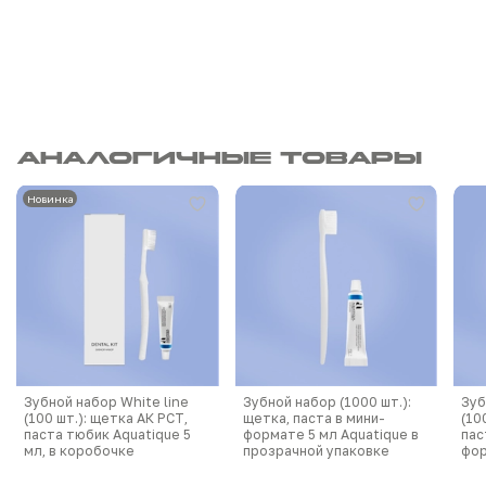
Аналогичные товары
Новинка
Зубной набор White line
Зубной набор (1000 шт.):
Зуб
(100 шт.): щетка АК РСТ,
щетка, паста в мини-
(10
паста тюбик Aquatique 5
формате 5 мл Aquatique в
пас
мл, в коробочке
прозрачной упаковке
фор